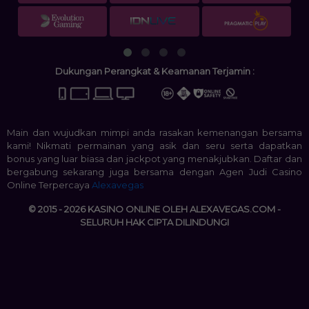
Dukungan Perangkat & Keamanan Terjamin :
Main dan wujudkan mimpi anda rasakan kemenangan bersama
kami! Nikmati permainan yang asik dan seru serta dapatkan
bonus yang luar biasa dan jackpot yang menakjubkan. Daftar dan
bergabung sekarang juga bersama dengan Agen Judi Casino
Online Terpercaya
Alexavegas
© 2015 - 2026 KASINO ONLINE OLEH ALEXAVEGAS.COM -
SELURUH HAK CIPTA DILINDUNGI