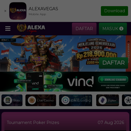
ALEXAVEGAS
×
Download
Mobile App
DAFTAR
MASUK
DAFTAR
Slots
Live Casino
IDN E-Lottery
Poker
Tournament Poker Prizes
07 Aug 2026