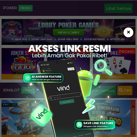
POKER
Lihat Semua
PROMO
×
PROMO
PROMO
PROMO
MAINKAN
MAINKAN
MAINKAN
Cari
IDNSLOT
Lihat Semua
PROMO