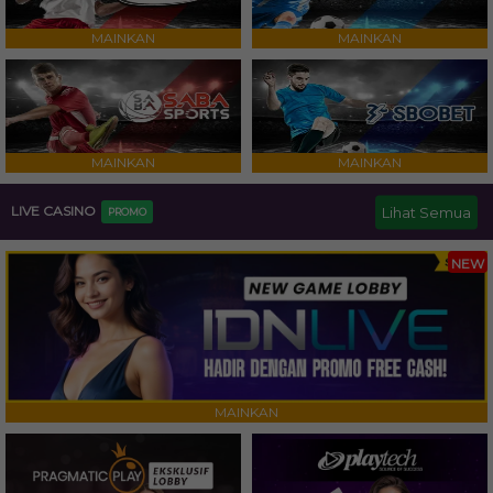
MAINKAN
MAINKAN
MAINKAN
MAINKAN
LIVE CASINO
Lihat Semua
PROMO
NEW
MAINKAN